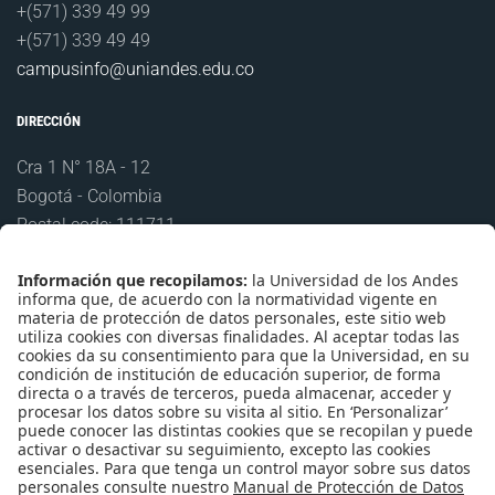
+(571) 339 49 99
+(571) 339 49 49
campusinfo@uniandes.edu.co
DIRECCIÓN
Cra 1 N° 18A - 12
Bogotá - Colombia
Postal code: 111711
ENLACES RÁPIDOS
Mapa del sitio
Movilidad Uniandes
Indicadores anuales