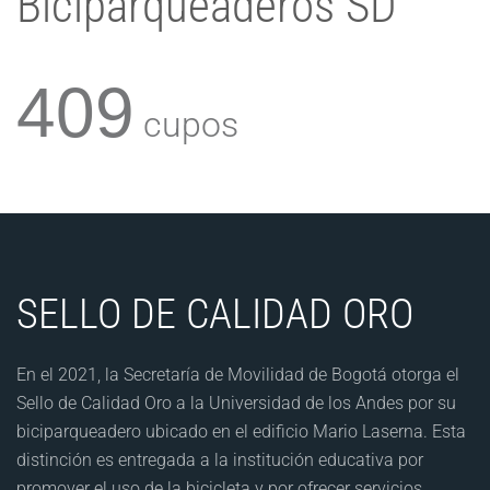
Biciparqueaderos SD
409
cupos
SELLO DE CALIDAD ORO
En el 2021, la Secretaría de Movilidad de Bogotá otorga el
Sello de Calidad Oro a la Universidad de los Andes por su
biciparqueadero ubicado en el edificio Mario Laserna. Esta
distinción es entregada a la institución educativa por
promover el uso de la bicicleta y por ofrecer servicios